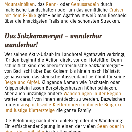
Mountainbiken
, das
Renn
- oder
Genussradeln
durch
malerische Landschaften oder um das gemütliche
Cruisen
mit dem E-Bike
geht – beim Agathawirt weiß man Bescheid
über die knackigsten Trails und die schönsten Strecken.
Das Salzkammergut – wunderbar
wanderbar!
Wer seinen Aktiv-Urlaub im Landhotel Agathawirt verbringt,
für den beginnt die Action direkt vor der Hoteltüre. Denn
schließlich sind das oberösterreichische Salzkammergut –
von Bad Ischl über Bad Goisern bis hinein nach Hallstatt –
genauso wie das steirische Ausseerland berühmt für seine
Berge und Gipfel.
Klingende Namen wie Dachstein oder
Krippenstein lassen Bergsteigerherzen höher schlagen.
Aber auch unzählige andere
Wanderungen in der Region
warten darauf von Ihnen entdeckt zu werden. Dazwischen
fordern
anspruchsvolle Klettertouren routinierte Bergfexe
und lustige Klettersteige
die ganze Family.
Die Belohnung nach dem Gipfelsieg oder der Wanderung:
Ein erfrischender Sprung in einen der vielen
Seen oder in
eines der Freibäder
in der Umgebung.