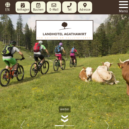
EN
Anfragen
Buchen
E-Mail
Tel
Adresse
Menü
weiter