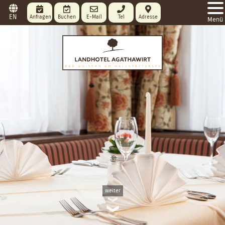
EN
Anfragen
Buchen
E-Mail
Tel
Adresse
Menü
weiter