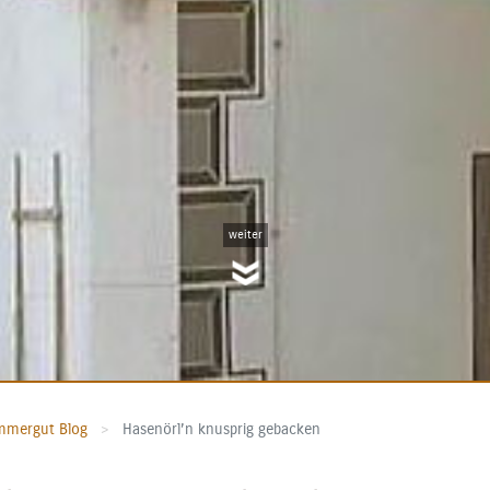
weiter
mmergut Blog
Hasenörl’n knusprig gebacken