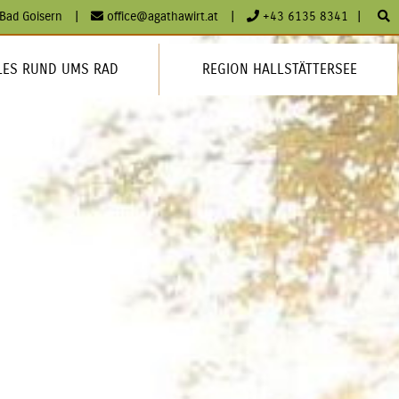
Bad Goisern
|
office@agathawirt.at
|
+43 6135 8341
|
LES RUND UMS RAD
REGION HALLSTÄTTERSEE