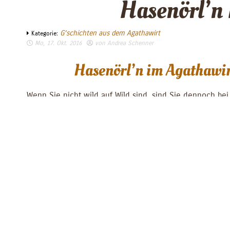
Hasenörl’n
G’schichten aus dem Agathawirt
Kategorie:
Mo, 17. Okt. 2016
von
Andrea Schenner
Hasenörl’n im Agathawi
Wenn Sie nicht wild auf Wild sind, sind Sie dennoch be
Wildwochen (noch bis zum 26. Oktober) im
Restaurant d
Agathawirt
gut aufgehoben. Probieren Sie beispielsweis
„Hasenörl’n“ knusprig gebacken, serviert auf Paprikagula
gerösteten Pilzen
nein – es werden nicht die Ohren der Feldhasen, die als
Speckmantel serviert werden, verarbeitet. Vielmehr hand
hierbei um ein uraltes vegetarisches Gericht – bekannt u
Hasenörl’n aber auch Polsterzipf und Co – modern interpr
Basis unserer Hasenörl’n ist ein Kart
Rezeptur