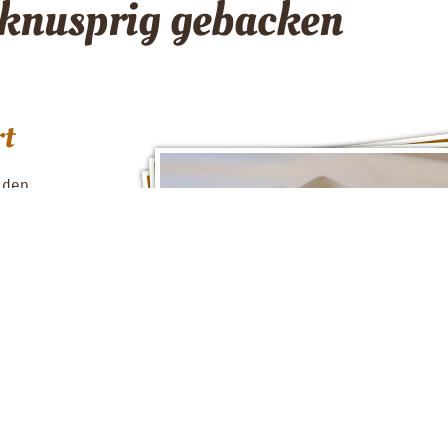
 knusprig gebacken
rt
i den
es Landhotel’s
e unsere
sch mit
 Filet im
elt es sich
nter
etiert.
Hasenörl’n knusprig gebacken
offelteig: