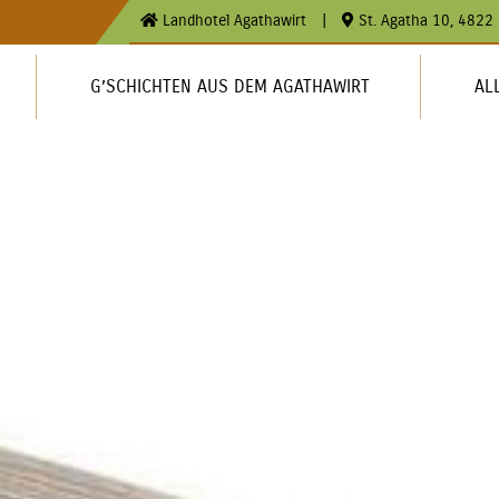
Landhotel Agathawirt
|
St. Agatha 10, 4822 
G’SCHICHTEN AUS DEM AGATHAWIRT
AL