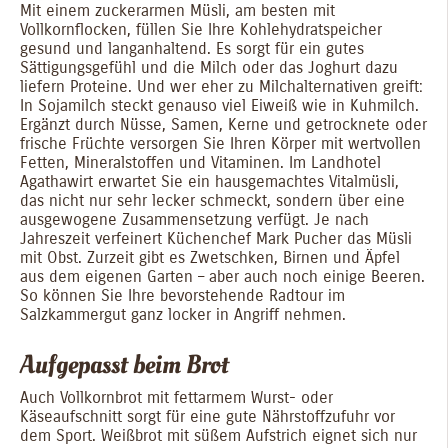
Mit einem zuckerarmen Müsli, am besten mit
Vollkornflocken, füllen Sie Ihre Kohlehydratspeicher
gesund und langanhaltend. Es sorgt für ein gutes
Sättigungsgefühl und die Milch oder das Joghurt dazu
liefern Proteine. Und wer eher zu Milchalternativen greift:
In Sojamilch steckt genauso viel Eiweiß wie in Kuhmilch.
Ergänzt durch Nüsse, Samen, Kerne und getrocknete oder
frische Früchte versorgen Sie Ihren Körper mit wertvollen
Fetten, Mineralstoffen und Vitaminen. Im Landhotel
Agathawirt erwartet Sie ein hausgemachtes Vitalmüsli,
das nicht nur sehr lecker schmeckt, sondern über eine
ausgewogene Zusammensetzung verfügt. Je nach
Jahreszeit verfeinert Küchenchef Mark Pucher das Müsli
mit Obst. Zurzeit gibt es Zwetschken, Birnen und Äpfel
aus dem eigenen Garten – aber auch noch einige Beeren.
So können Sie Ihre bevorstehende Radtour im
Salzkammergut ganz locker in Angriff nehmen.
Aufgepasst beim Brot
Auch Vollkornbrot mit fettarmem Wurst- oder
Käseaufschnitt sorgt für eine gute Nährstoffzufuhr vor
dem Sport. Weißbrot mit süßem Aufstrich eignet sich nur