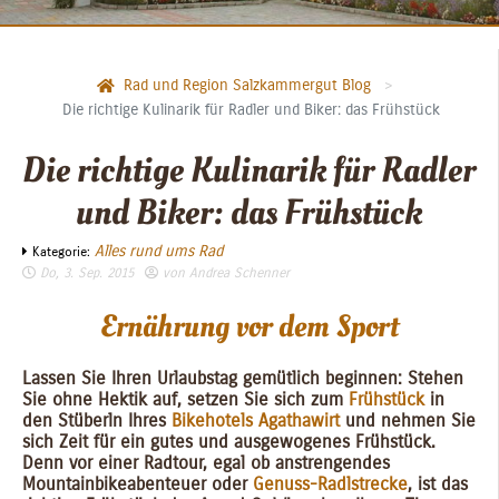
Rad und Region Salzkammergut Blog
Die richtige Kulinarik für Radler und Biker: das Frühstück
Die richtige Kulinarik für Radler
und Biker: das Frühstück
Alles rund ums Rad
Kategorie:
Do, 3. Sep. 2015
von
Andrea Schenner
Ernährung vor dem Sport
Lassen Sie Ihren Urlaubstag gemütlich beginnen: Stehen
Sie ohne Hektik auf, setzen Sie sich zum
Frühstück
in
den Stüberln Ihres
Bikehotels Agathawirt
und nehmen Sie
sich Zeit für ein gutes und ausgewogenes Frühstück.
Denn vor einer Radtour, egal ob anstrengendes
Mountainbikeabenteuer oder
Genuss-Radlstrecke
, ist das