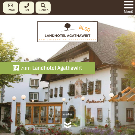
Email
Tel
Suchen
Menü
zum
Landhotel Agathawirt
weiter