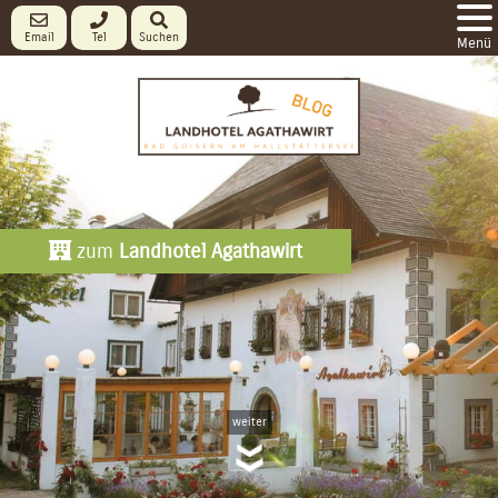
Email
Tel
Suchen
Menü
zum
Landhotel Agathawirt
weiter