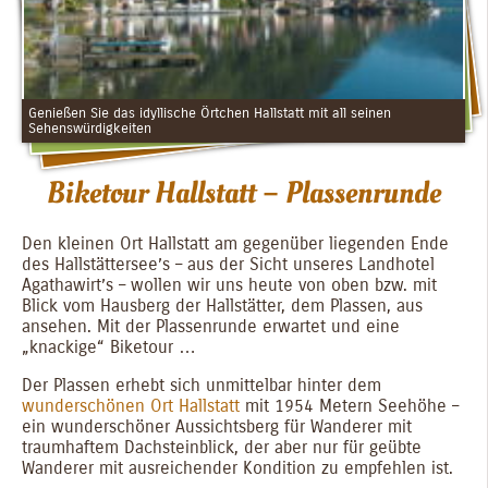
Genießen Sie das idyllische Örtchen Hallstatt mit all seinen
Sehenswürdigkeiten
Biketour Hallstatt – Plassenrunde
Den kleinen Ort Hallstatt am gegenüber liegenden Ende
des Hallstättersee’s – aus der Sicht unseres Landhotel
Agathawirt’s – wollen wir uns heute von oben bzw. mit
Blick vom Hausberg der Hallstätter, dem Plassen, aus
ansehen. Mit der Plassenrunde erwartet und eine
„knackige“ Biketour …
Der Plassen erhebt sich unmittelbar hinter dem
wunderschönen Ort Hallstatt
mit 1954 Metern Seehöhe –
ein wunderschöner Aussichtsberg für Wanderer mit
traumhaftem Dachsteinblick, der aber nur für geübte
Wanderer mit ausreichender Kondition zu empfehlen ist.