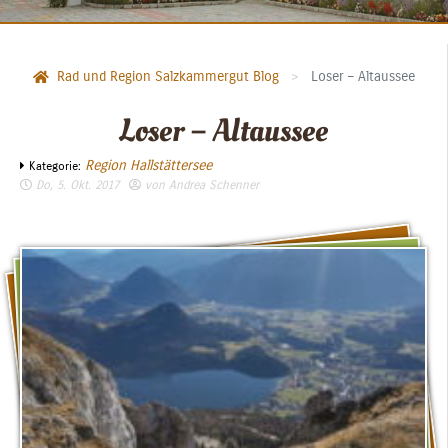
Rad und Region Salzkammergut Blog
Loser – Altaussee
Loser – Altaussee
Region Hallstättersee
Kategorie:
Do, 5. Okt. 2017
von
Andrea Schenner