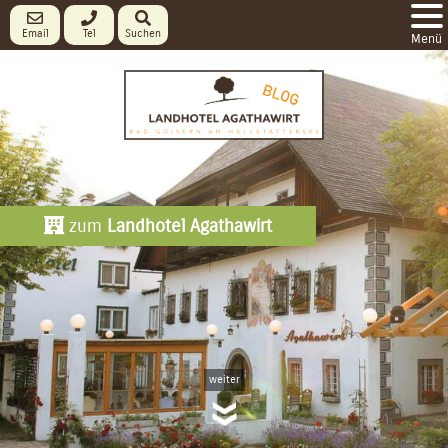
Email
Tel
Suchen
Menü
zum
Landhotel Agathawirt
weiter